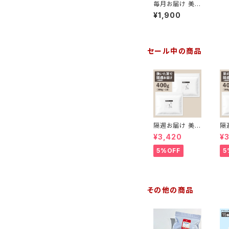
毎月お届け 美の
島ブレンド200g
¥1,900
【挽いた豆】
セール中の商品
隔週お届け 美の
隔
島ブレンド400
島
¥3,420
¥
g【挽いた豆】（2
g
00g×2袋）
00
5%OFF
5
その他の商品