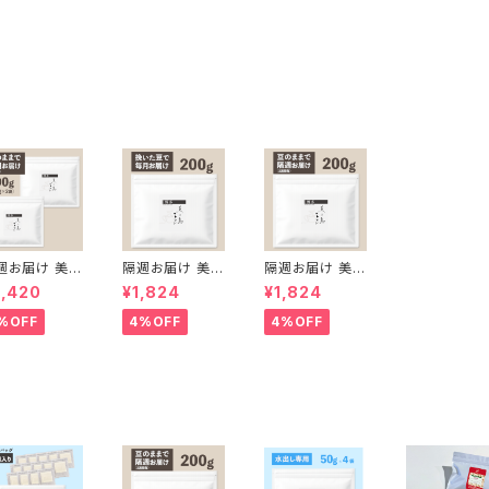
週お届け 美の
隔週お届け 美の
隔週お届け 美の
ブレンド400
島ブレンド200g
島ブレンド200g
3,420
¥1,824
¥1,824
【豆のまま】（2
【挽いた豆】
【豆のまま】
g×2袋）
%OFF
4%OFF
4%OFF