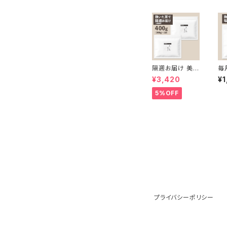
隔週お届け 美の
毎
島ブレンド400
島
¥3,420
¥1
g【挽いた豆】（2
【
00g×2袋）
5%OFF
プライバシーポリシー