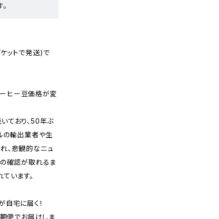
す。
ケットで発送)で
りコーヒー豆価格が変
いており、50年ぶ
ジルの輸出業者や生
れ、悲観的なニュ
況の確認が取れるま
れています。
が自宅に届く！
定期便でお届けしま