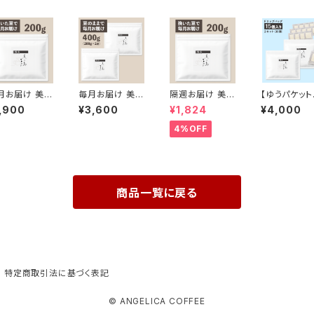
月お届け 美の
毎月お届け 美の
隔週お届け 美の
【ゆうパケット
ブレンド200g
島ブレンド400
島ブレンド200g
応】博多 美
,900
¥3,600
¥1,824
¥4,000
挽いた豆】
g【豆のまま】（2
【挽いた豆】
ブレンド ドリップ
00g×2袋）
バッグ15個入
4%OFF
2セット
商品一覧に戻る
特定商取引法に基づく表記
© ANGELICA COFFEE