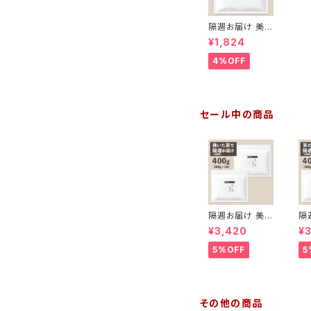
隔週お届け 美の
島ブレンド200g
¥1,824
【挽いた豆】
4%OFF
セール中の商品
隔週お届け 美の
隔
島ブレンド400
島
¥3,420
¥
g【挽いた豆】（2
g
00g×2袋）
00
5%OFF
5
その他の商品