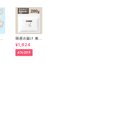
対
隔週お届け 美の
の島
島ブレンド200g
¥1,824
【豆のまま】
り×
4%OFF