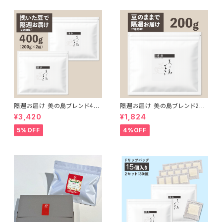
隔週お届け 美の島ブレンド40
隔週お届け 美の島ブレンド200
0g【挽いた豆】（200g×2袋）
g【豆のまま】
¥3,420
¥1,824
5%OFF
4%OFF