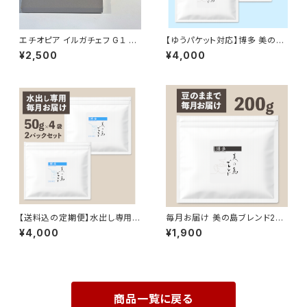
エチオピア イルガチェフ G１ ナ
【ゆうパケット対応】博多 美の島
チュラル 200g
ブレンド ドリップバッグ15個入り
¥2,500
¥4,000
×2セット
【送料込の定期便】水出し専用
毎月お届け 美の島ブレンド200
博多 美の島ブレンド ［５０g×４
g【豆のまま】
¥4,000
¥1,900
個入］2パック
商品一覧に戻る