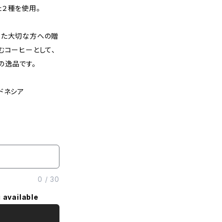
た２種を使用。
また大切な方への贈
むコーヒーとして、
の逸品です。
ドネシア
0
/
30
 available