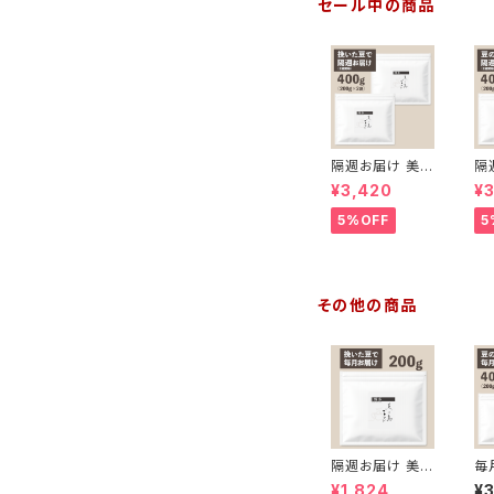
セール中の商品
隔週お届け 美の
隔
島ブレンド400
島
¥3,420
¥
g【挽いた豆】（2
g
00g×2袋）
00
5%OFF
5
その他の商品
隔週お届け 美の
毎
島ブレンド200g
島
¥1,824
¥