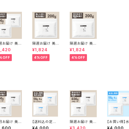
週お届け 美の
隔週お届け 美の
隔週お届け 美の
ブレンド400
島ブレンド200g
島ブレンド200g
3,420
¥1,824
¥1,824
【豆のまま】（2
【挽いた豆】
【豆のまま】
g×2袋）
%OFF
4%OFF
4%OFF
月お届け 美の
【送料込の定期
隔週お届け 美の
【お買い得】
ブレンド400
便】水出し専用
島ブレンド400
し専用 博多 
3,600
¥4,000
¥3,420
¥4,000