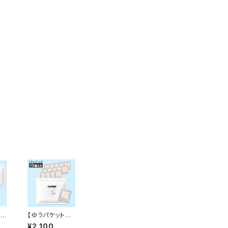
水出
【ゆうパケット対
美
応】博多 美の島
¥2,100