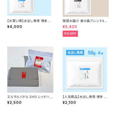
【お買い得】水出し専用 博多 美
隔週お届け 美の島ブレンド40
の島ブレンド［５０g×４個入］２
0g【豆のまま】（200g×2袋）
¥4,000
¥3,420
セット
5%OFF
エルサルバドル SHG レッドハニ
【人気商品】水出し専用 博多 美
ー 200g
の島ブレンド［５０g×４個入］
¥2,500
¥2,100